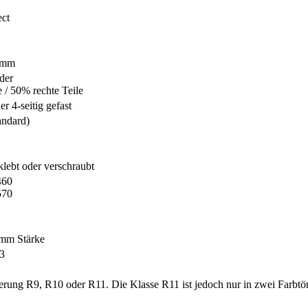
ect
00mm
der
 / 50% rechte Teile
er 4-seitig gefast
andard)
klebt oder verschraubt
460
570
2mm Stärke
m3
erung R9, R10 oder R11. Die Klasse R11 ist jedoch nur in zwei Farbtö