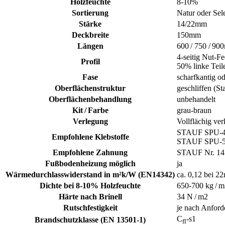
Holzfeuchte
8-10%
Sortierung
Natur oder Sel
Stärke
14/22mm
Deckbreite
150mm
Längen
600 / 750 / 9
4-seitig Nut-Fe
Profil
50% linke Teile
Fase
scharfkantig od
Oberflächenstruktur
geschliffen (St
Oberflächenbehandlung
unbehandelt
Kit / Farbe
grau-braun
Verlegung
Vollflächig ver
STAUF SPU-
Empfohlene Klebstoffe
STAUF SPU-
Empfohlene Zahnung
STAUF Nr. 14
Fußbodenheizung möglich
ja
Wärmedurchlasswiderstand in m²k/W (EN14342)
ca. 0,12 bei 2
Dichte bei 8-10% Holzfeuchte
650-700 kg / 
Härte nach Brinell
34 N / m2
Rutschfestigkeit
je nach Anford
C
-s1
Brandschutzklasse (EN 13501-1)
fl