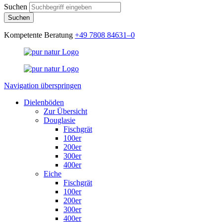
Suchen
Suchen
Kompetente Beratung
+49 7808 84631–0
Navigation überspringen
Dielenböden
Zur Übersicht
Douglasie
Fischgrät
100er
200er
300er
400er
Eiche
Fischgrät
100er
200er
300er
400er