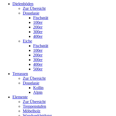
Dielenböden
Zur Übersicht
Douglasie
Fischgrät
100er
200er
300er
400er
Eiche
Fischgrät
100er
200er
300er
400er
500er
Terrassen
Zur Übersicht
Douglasie
Kollin
Alpin
Elemente
Zur Übersicht
Treppenstufen
Möbelholz
Wandverkleidung