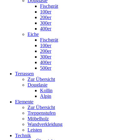
Douglasie
Fischgrät
100er
200er
300er
400er
Eiche
Fischgrät
100er
200er
300er
400er
500er
Terrassen
Zur Übersicht
Douglasie
Kollin
Alpin
Elemente
Zur Übersicht
Treppenstufen
Möbelholz
Wandverkleidung
Leisten
Technik