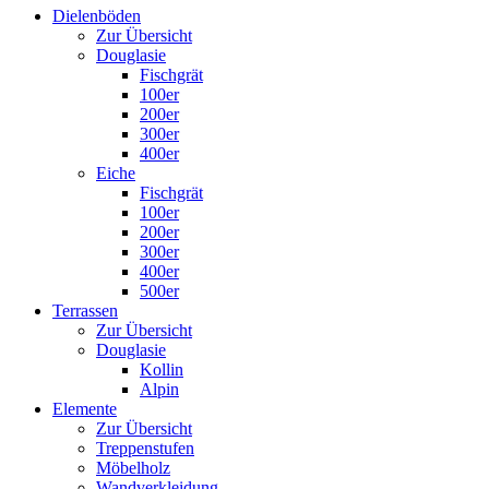
Dielenböden
Zur Übersicht
Douglasie
Fischgrät
100er
200er
300er
400er
Eiche
Fischgrät
100er
200er
300er
400er
500er
Terrassen
Zur Übersicht
Douglasie
Kollin
Alpin
Elemente
Zur Übersicht
Treppenstufen
Möbelholz
Wandverkleidung