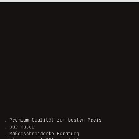
Navigation
Über uns
überspringen
Referenzen
Karriere
Kontakt
Zertifizierungen
Navigation
Service
überspringen
Verlegeanleitung
Technik
3D-Texturen
3D-Visualisierung
Navigation
Shop
überspringen
Dielenböden
Terrassen
Muster
Ihre Vorteile
Premium-Qualität zum besten Preis
pur natur
Herkunftsnachweis
Maßgeschneiderte Beratung