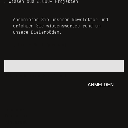
Wissen aus 2.000+ Projekten
Abonnieren Sie unseren Newsletter und
erfahren Sie wissenswertes rund um
unsere Dielenböden.
Bitte addieren Sie 4 und 1.
ANMELDEN
Navigation
Facebook
überspringen
Instagram
Pinterest