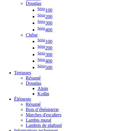
Douglas
Série
100
Série
200
Série
300
Série
400
Chêne
Série
100
Série
200
Série
300
Série
400
Série
500
Terrasses
Résumé
Douglas
Alpin
Kollin
Éléments
Résumé
Bois d’ébénisterie
Marches d'escaliers
Lambis mural
Lambris de plafond
Informations techniques