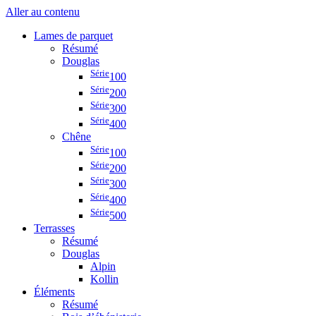
Aller au contenu
Lames de parquet
Résumé
Douglas
Série
100
Série
200
Série
300
Série
400
Chêne
Série
100
Série
200
Série
300
Série
400
Série
500
Terrasses
Résumé
Douglas
Alpin
Kollin
Éléments
Résumé