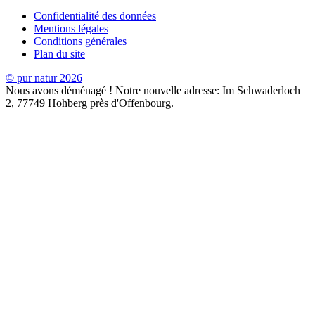
Confidentialité des données
Mentions légales
Conditions générales
Plan du site
© pur natur 2026
Nous avons déménagé ! Notre nouvelle adresse: Im Schwaderloch
2, 77749 Hohberg près d'Offenbourg.
Pour des raisons de durabilité
En sélectionnant "Accepter tous les cookies", vous acceptez le
stockage de cookies sur votre appareil afin de garantir une
expérience optimale sur le site et de soutenir nos efforts de
marketing. Un petit pas qui nous aide à faire revenir la nature chez
nous.
Voir la politique en matière de cookies
Paramètres de confidentialité
Lorsque vous visitez un site web, celui-ci peut enregistrer ou
récupérer des informations sur votre navigateur sous la forme de ce
que l'on appelle des cookies. Il peut s'agir d'informations vous
concernant, de vos préférences ou de votre terminal. Elles servent
principalement à assurer le bon fonctionnement du site web. En
règle générale, ces informations ne permettent pas de vous identifier,