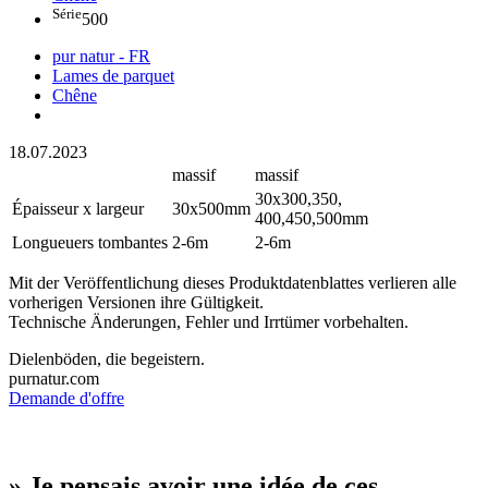
Série
500
pur natur - FR
Lames de parquet
Chêne
18.07.2023
massif
massif
30x300,350,
Épaisseur x largeur
30x500mm
400,450,500mm
Longueuers tombantes
2-6m
2-6m
Mit der Veröffentlichung dieses Produktdatenblattes verlieren alle
vorherigen Versionen ihre Gültigkeit.
Technische Änderungen, Fehler und Irrtümer vorbehalten.
Dielenböden, die begeistern.
purnatur.com
Demande d'offre
» Je pensais avoir une idée de ces