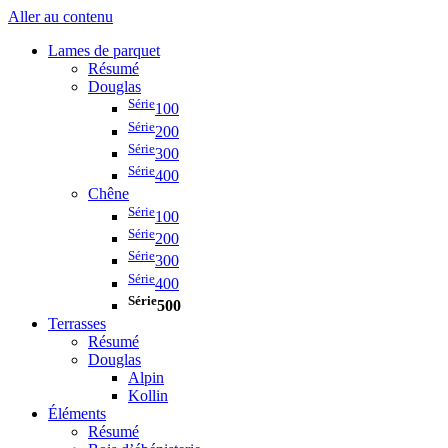
Aller au contenu
Lames de parquet
Résumé
Douglas
Série
100
Série
200
Série
300
Série
400
Chêne
Série
100
Série
200
Série
300
Série
400
Série
500
Terrasses
Résumé
Douglas
Alpin
Kollin
Éléments
Résumé