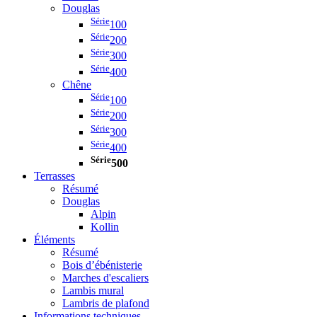
Douglas
Série
100
Série
200
Série
300
Série
400
Chêne
Série
100
Série
200
Série
300
Série
400
Série
500
Terrasses
Résumé
Douglas
Alpin
Kollin
Éléments
Résumé
Bois d’ébénisterie
Marches d'escaliers
Lambis mural
Lambris de plafond
Informations techniques