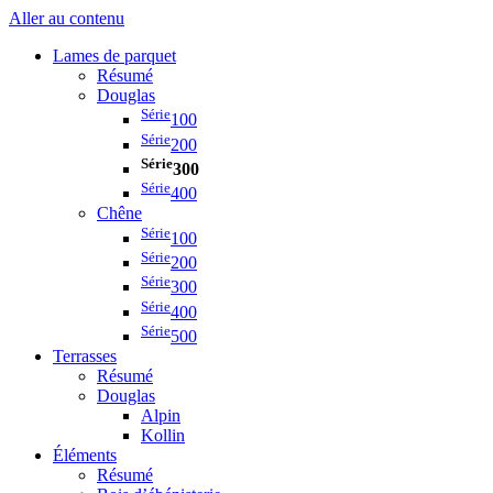
Aller au contenu
Lames de parquet
Résumé
Douglas
Série
100
Série
200
Série
300
Série
400
Chêne
Série
100
Série
200
Série
300
Série
400
Série
500
Terrasses
Résumé
Douglas
Alpin
Kollin
Éléments
Résumé