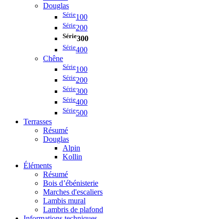
Douglas
Série
100
Série
200
Série
300
Série
400
Chêne
Série
100
Série
200
Série
300
Série
400
Série
500
Terrasses
Résumé
Douglas
Alpin
Kollin
Éléments
Résumé
Bois d’ébénisterie
Marches d'escaliers
Lambis mural
Lambris de plafond
Informations techniques