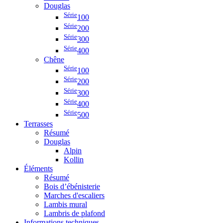
Douglas
Série
100
Série
200
Série
300
Série
400
Chêne
Série
100
Série
200
Série
300
Série
400
Série
500
Terrasses
Résumé
Douglas
Alpin
Kollin
Éléments
Résumé
Bois d’ébénisterie
Marches d'escaliers
Lambis mural
Lambris de plafond
Informations techniques