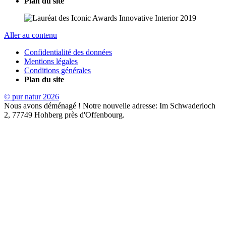
Plan du site
Aller au contenu
Confidentialité des données
Mentions légales
Conditions générales
Plan du site
© pur natur 2026
Nous avons déménagé ! Notre nouvelle adresse: Im Schwaderloch
2, 77749 Hohberg près d'Offenbourg.
Pour des raisons de durabilité
En sélectionnant "Accepter tous les cookies", vous acceptez le
stockage de cookies sur votre appareil afin de garantir une
expérience optimale sur le site et de soutenir nos efforts de
marketing. Un petit pas qui nous aide à faire revenir la nature chez
nous.
Voir la politique en matière de cookies
Paramètres de confidentialité
Lorsque vous visitez un site web, celui-ci peut enregistrer ou