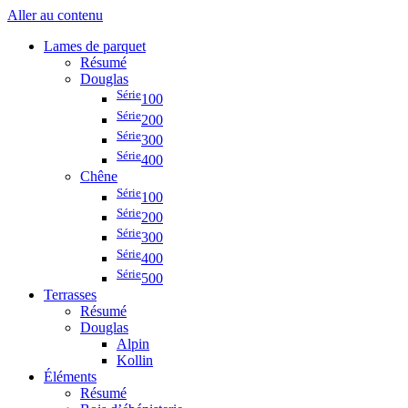
Aller au contenu
Lames de parquet
Résumé
Douglas
Série
100
Série
200
Série
300
Série
400
Chêne
Série
100
Série
200
Série
300
Série
400
Série
500
Terrasses
Résumé
Douglas
Alpin
Kollin
Éléments
Résumé