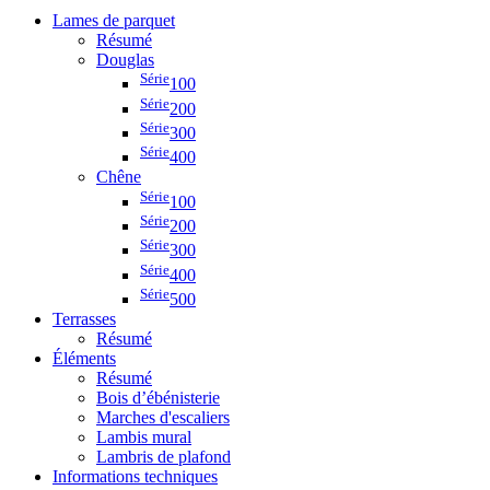
Lames de parquet
Résumé
Douglas
Série
100
Série
200
Série
300
Série
400
Chêne
Série
100
Série
200
Série
300
Série
400
Série
500
Terrasses
Résumé
Éléments
Résumé
Bois d’ébénisterie
Marches d'escaliers
Lambis mural
Lambris de plafond
Informations techniques