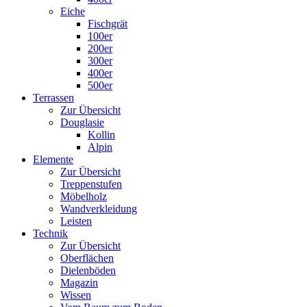
Eiche
Fischgrät
100er
200er
300er
400er
500er
Terrassen
Zur Übersicht
Douglasie
Kollin
Alpin
Elemente
Zur Übersicht
Treppenstufen
Möbelholz
Wandverkleidung
Leisten
Technik
Zur Übersicht
Oberflächen
Dielenböden
Magazin
Wissen