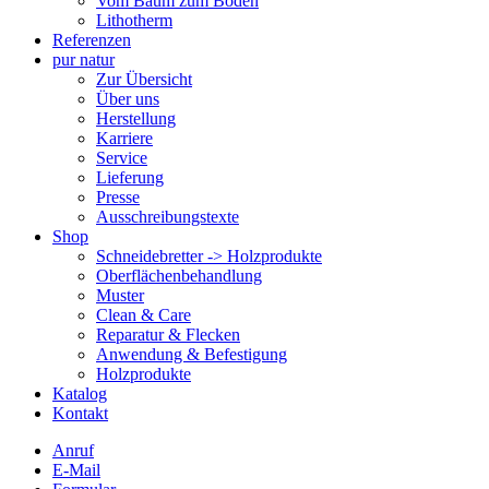
Vom Baum zum Boden
Lithotherm
Referenzen
pur natur
Zur Übersicht
Über uns
Herstellung
Karriere
Service
Lieferung
Presse
Ausschreibungstexte
Shop
Schneidebretter -> Holzprodukte
Oberflächenbehandlung
Muster
Clean & Care
Reparatur & Flecken
Anwendung & Befestigung
Holzprodukte
Katalog
Kontakt
Anruf
E-Mail