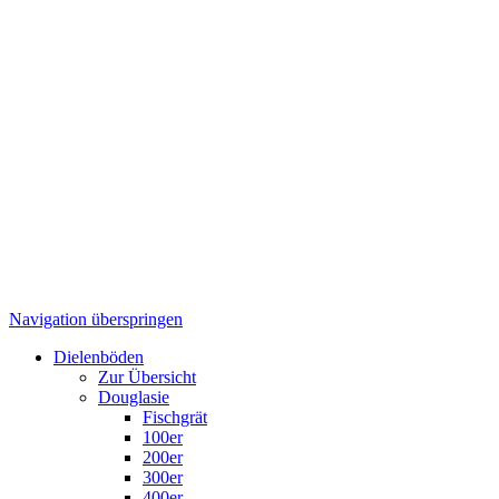
Contao HTTPS CSRF Token
Schützt vor Cross-Site-Request-Forgery Angriffen.
Speicherdauer:
Dieses Cookie bleibt nur für die aktuelle
Browsersitzung bestehen.
PHP SESSION ID
Speichert die aktuelle PHP-Session.
Speicherdauer:
Dieses Cookie bleibt nur für die aktuelle
Browsersitzung bestehen.
Auswahl speichern
Cookie-Einstellungen
Alle akzeptieren
Datenschutz
Impressum
Navigation überspringen
Dielenböden
Zur Übersicht
Douglasie
Fischgrät
100er
200er
300er
400er