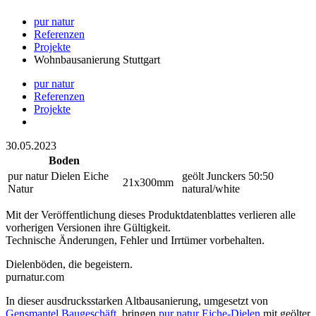
pur natur
Referenzen
Projekte
Wohnbausanierung Stuttgart
pur natur
Referenzen
Projekte
30.05.2023
Boden
pur natur Dielen Eiche
geölt Junckers 50:50
21x300mm
Natur
natural/white
Mit der Veröffentlichung dieses Produktdatenblattes verlieren alle
vorherigen Versionen ihre Gültigkeit.
Technische Änderungen, Fehler und Irrtümer vorbehalten.
Dielenböden, die begeistern.
purnatur.com
In dieser ausdrucksstarken Altbausanierung, umgesetzt von
Gensmantel Baugeschäft
, bringen
pur natur Eiche-Dielen
mit geölter