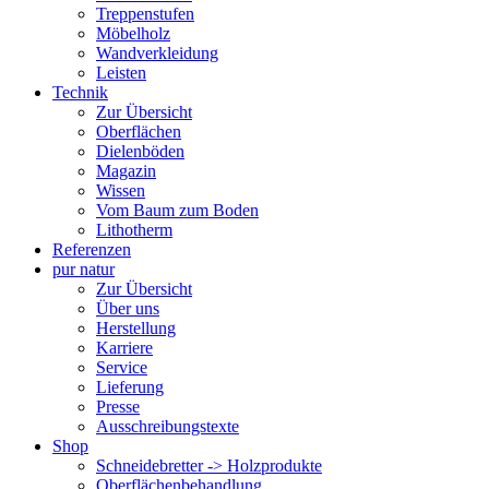
Treppenstufen
Möbelholz
Wandverkleidung
Leisten
Technik
Zur Übersicht
Oberflächen
Dielenböden
Magazin
Wissen
Vom Baum zum Boden
Lithotherm
Referenzen
pur natur
Zur Übersicht
Über uns
Herstellung
Karriere
Service
Lieferung
Presse
Ausschreibungstexte
Shop
Schneidebretter -> Holzprodukte
Oberflächenbehandlung